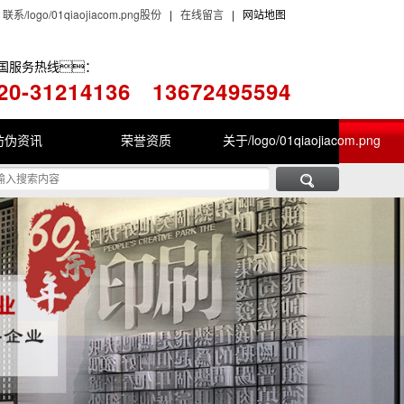
|
联系/logo/01qiaojiacom.png股份
|
在线留言
| 网站地图
国服务热线：
20-31214136
13672495594
防伪资讯
荣誉资质
关于/logo/01qiaojiacom.png
