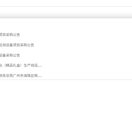
机项目采购公告
喷码检测设备项目采购公告
机设备采购公告
广州市jinnianhui今年会厂股份有限公司关于出租粘盒后工序自动化（精品礼盒）生产线设备公告采购公告
强党性、守党纪、学条例、税企共建绘新篇 --- 国家税务总局广州市海珠区税务局征收管理科党支部、 国家税务总局广州市海珠区税务局信息中心党支部、 广州市jinnianhui今年会厂股份有限公司包装印刷党支部“联学联建联创”