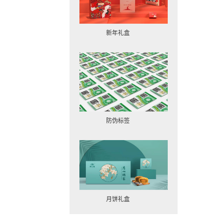
新年礼盒

防伪标签

月饼礼盒
