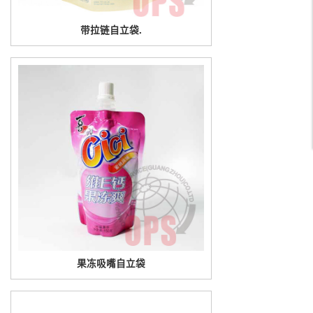
带拉链自立袋.
果冻吸嘴自立袋