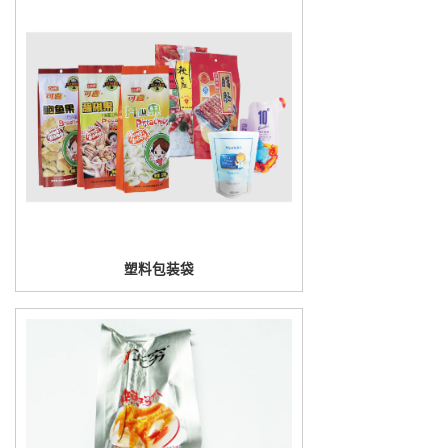
塑料包装袋