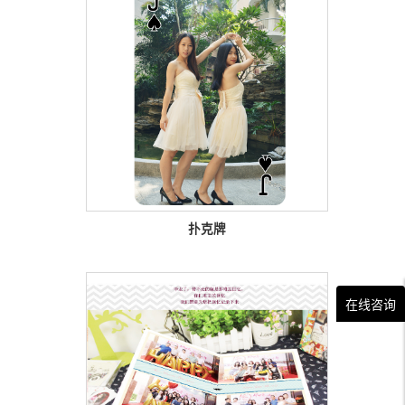
扑克牌
在线咨询