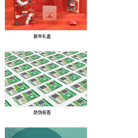
新年礼盒

防伪标签
