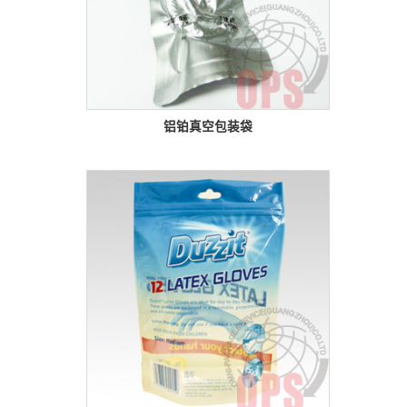
铝铂真空包装袋