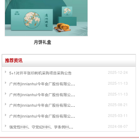
月饼礼盒

推荐资讯
2025-12-24
5+1对开平张印刷机采购项目采购公告
广州市jinnianhui今年会厂股份有限公司关于采购一台检糊一体机项目采购公告
2025-11-13
广州市jinnianhui今年会厂股份有限公司关于采购一台单张纸喷码检测设备项目采购公告
2025-11-13
广州市jinnianhui今年会厂股份有限公司关于采购一台自动烫金机设备采购公告
2025-08-21
广州市jinnianhui今年会厂股份有限公司关于出租粘盒后工序自动化（精品礼盒）生产线设备公告采购公告
2025-03-11
强党性、守党纪、学条例、税企共建绘新篇 --- 国家税务总局广州市海珠区税务局征收管理科党支部、 国家税务总局广州市海珠区税务局信息中心党支部、 广州市jinnianhui今年会厂股份有限公司包装印刷党支部“联学联建联创”
2024-08-07