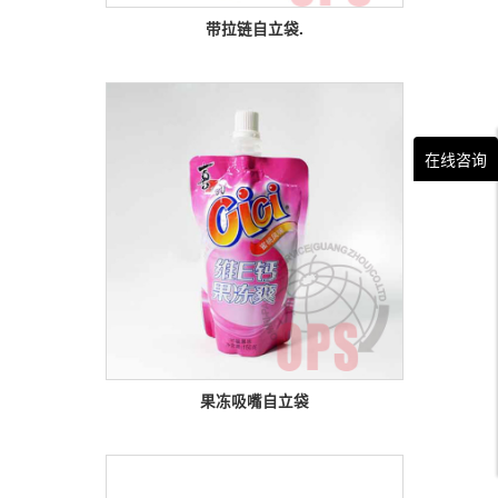
带拉链自立袋.
在线咨询
果冻吸嘴自立袋