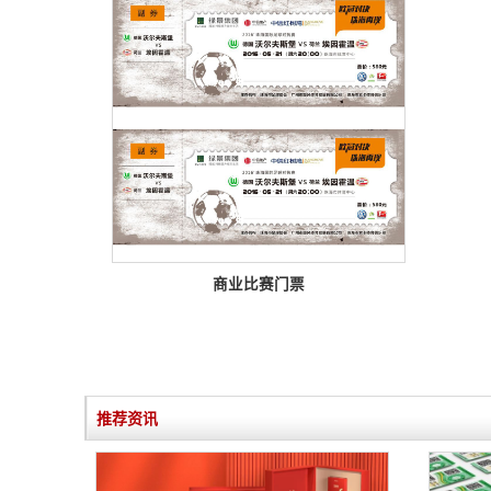
商业比赛门票
推荐资讯