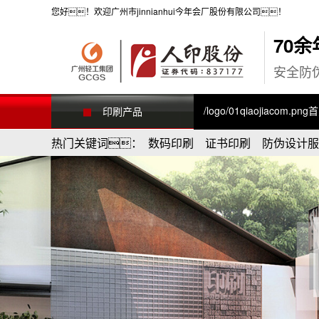
您好！欢迎广州市jinnianhui今年会厂股份有限公司！
70
安全防
/logo/01qiaojiacom.png
印刷产品
热门关键词： 数码印刷 证书印刷 防伪设计