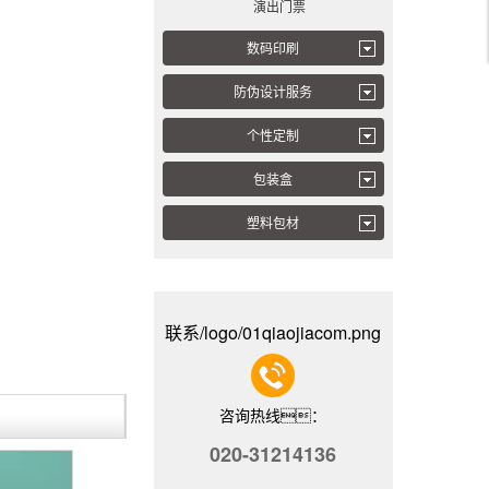
演出门票
数码印刷
防伪设计服务
个性定制
包装盒
塑料包材
联系/logo/01qiaojiacom.png
咨询热线：
020-31214136