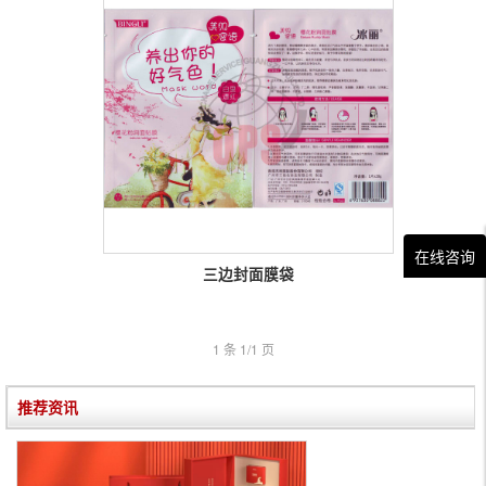
在线咨询
三边封面膜袋
1 条 1/1 页
推荐资讯