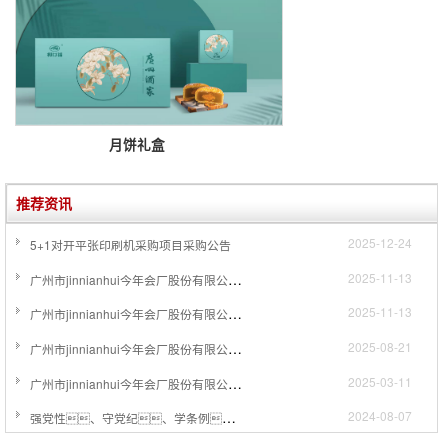
月饼礼盒

推荐资讯
2025-12-24
5+1对开平张印刷机采购项目采购公告
广州市jinnianhui今年会厂股份有限公司关于采购一台检糊一体机项目采购公告
2025-11-13
广州市jinnianhui今年会厂股份有限公司关于采购一台单张纸喷码检测设备项目采购公告
2025-11-13
广州市jinnianhui今年会厂股份有限公司关于采购一台自动烫金机设备采购公告
2025-08-21
广州市jinnianhui今年会厂股份有限公司关于出租粘盒后工序自动化（精品礼盒）生产线设备公告采购公告
2025-03-11
强党性、守党纪、学条例、税企共建绘新篇 --- 国家税务总局广州市海珠区税务局征收管理科党支部、 国家税务总局广州市海珠区税务局信息中心党支部、 广州市jinnianhui今年会厂股份有限公司包装印刷党支部“联学联建联创”
2024-08-07