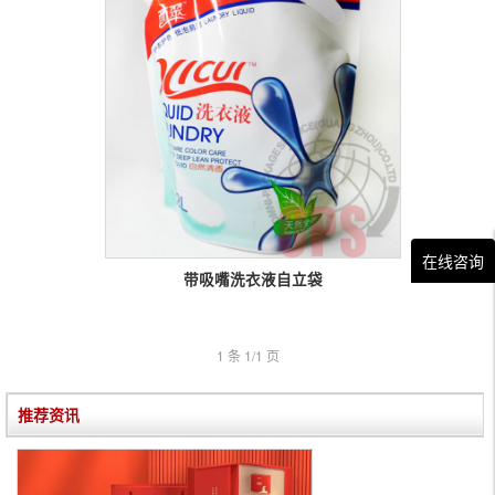
在线咨询
带吸嘴洗衣液自立袋
1 条 1/1 页
推荐资讯