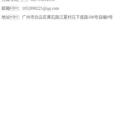
邮箱：1052898221@qq.com
地址：广州市白云区黄石路江夏村元下底路188号自编8号